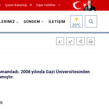
İçişleri Bakanlığı
Diğer Valilikler
LERİMİZ
GÜNDEM
İLETİŞİM
20
°C
tamamladı. 2008 yılında Gazi Üniversitesinden
mıştır.
ER