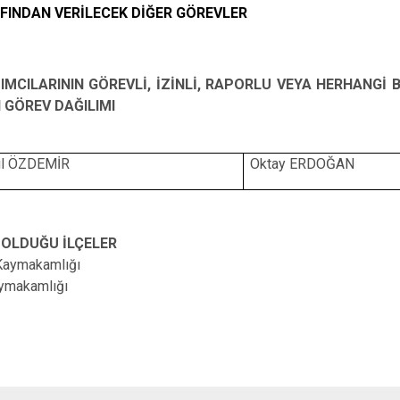
AFINDAN VERİLECEK DİĞER GÖREVLER
DIMCILARININ GÖREVLİ, İZİNLİ, RAPORLU VEYA HERHANGİ
I GÖREV DAĞILIMI
ul ÖZDEMİR
Oktay ERDOĞAN
OLDUĞU İLÇELER
 Kaymakamlığı
aymakamlığı