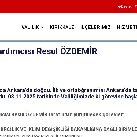
e-Devlet
VALİLİK
KIRIKKALE
İLÇELERİMİZ
HİZMET
Valilikler
Yardımcısı Resul ÖZDEMİR
nda Ankara’da doğdu. İlk ve ortaöğrenimini Ankara’da 
u. 03.11.2025 tarihinde Valiliğimizde ki görevine başla
ımcısı Resul ÖZDEMİR tarafından yürütülecek görevler:
HİRCİLİK VE İKLİM DEĞİŞİKLİĞİ BAKANLIĞINA BAĞLI BİRİML
ircilik ve İklim Değişikliği İl Müdürlüğü