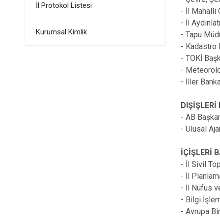
İl Protokol Listesi
- İl Mahalli
- İl Aydınl
Kurumsal Kimlik
- Tapu Müd
- Kadastro
- TOKİ Başk
- Meteorolo
- İller Ban
DIŞİŞLERİ
- AB Başkan
- Ulusal Aja
İÇİŞLERİ 
- İl Sivil T
- İl Planl
- İl Nüfus 
- Bilgi İşl
- Avrupa Bir