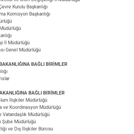
 Çevre Kurulu Başkanlığı
atma Komisyon Başkanlığı
ürlüğü
 Müdürlüğü
anlığı
ji İl Müdürlüğü
kası Genel Müdürlüğü
 BAKANLIĞINA BAĞLI BİRİMLER
lığı
nslar
BAKANLIĞINA BAĞLI BİRİMLER
oplum İlişkiler Müdürlüğü
ama ve Koordinasyon Müdürlüğü
ve Vatandaşlık Müdürlüğü
em Şube Müdürlüğü
liği ve Dış İlişkiler Bürosu