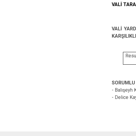
VALİ TAR
VALİ YAR
KARŞILIKL
Res
SORUMLU 
- Balışeyh
- Delice K