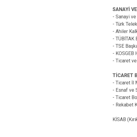
SANAYİ VE
- Sanayi ve
- Türk Tele
- Ahiler Ka
- TÜBİTAK 
- TSE Başka
- KOSGEB 
- Ticaret v
TİCARET B
- Ticaret İ
- Esnaf ve S
- Ticaret B
- Rekabet 
KİSAB (Kırı