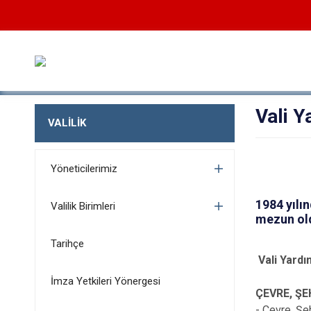
Vali 
VALİLİK
Yöneticilerimiz
1984 yılı
Valilik Birimleri
mezun old
Tarihçe
Vali Yard
İmza Yetkileri Yönergesi
ÇEVRE, ŞE
- Çevre, Şeh