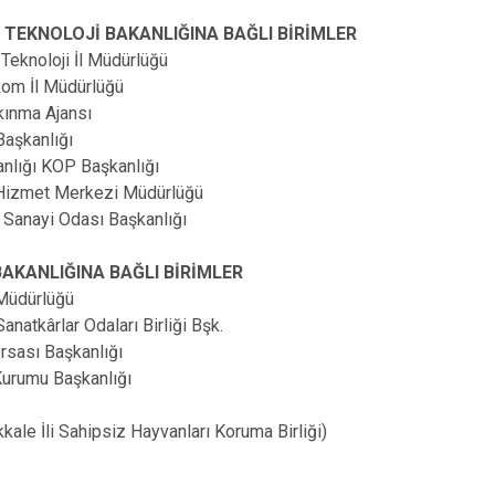
 TEKNOLOJİ BAKANLIĞINA BAĞLI BİRİMLER
 Teknoloji İl Müdürlüğü
kom İl Müdürlüğü
lkınma Ajansı
Başkanlığı
nlığı KOP Başkanlığı
Hizmet Merkezi Müdürlüğü
e Sanayi Odası Başkanlığı
AKANLIĞINA BAĞLI BİRİMLER
l Müdürlüğü
anatkârlar Odaları Birliği Bşk.
orsası Başkanlığı
Kurumu Başkanlığı
kkale İli Sahipsiz Hayvanları Koruma Birliği)