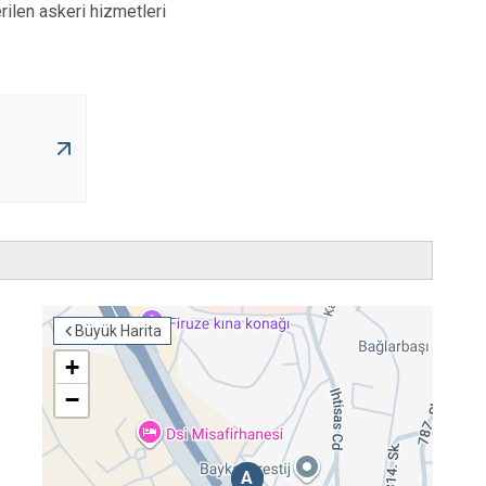
rilen askeri hizmetleri
Büyük Harita
+
−
A
A