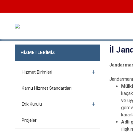
İl Ja
HİZMETLERİMİZ
Jandarman
Hizmet Birimleri
Jandarmanın
Mülki
Kamu Hizmet Standartları
kaçak
ve uy
Etik Kurulu
görev
karar
Projeler
Adli 
ilişki