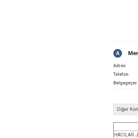
Mer
A
Adres
Telefon
Belgegeçer
Diğer Kom
HACILAR 