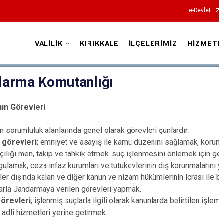
e-Devlet
VALİLİK
KIRIKKALE
İLÇELERİMİZ
HİZMET
Valilikler
ndarma Komutanlığı
ın Görevleri
 sorumluluk alanlarında genel olarak görevleri şunlardır.
 görevleri
; emniyet ve asayiş ile kamu düzenini sağlamak, koru
çılığı men, takip ve tahkik etmek, suç işlenmesini önlemek için ge
gulamak, ceza infaz kurumları ve tutukevlerinin dış korunmalarını
ler dışında kalan ve diğer kanun ve nizam hükümlerinin icrası ile 
larla Jandarmaya verilen görevleri yapmak.
görevleri
; işlenmiş suçlarla ilgili olarak kanunlarda belirtilen iş
n adli hizmetleri yerine getirmek.