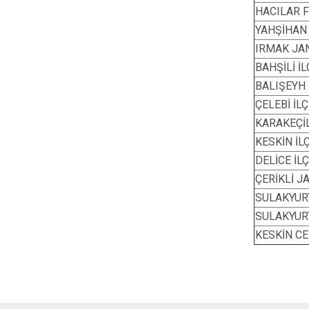
HACILAR 
YAHŞİHAN
IRMAK JA
BAHŞİLİ 
BALIŞEYH
ÇELEBİ İ
KARAKEÇİ
KESKİN İ
DELİCE İ
ÇERİKLİ 
SULAKYUR
SULAKYUR
KESKİN C