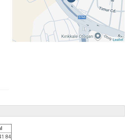
Leaflet
l
41 84