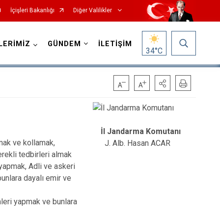
İçişleri Bakanlığı
Diğer Valilikler
LERİMİZ
GÜNDEM
İLETİŞİM
34
°C
İl Jandarma Komutanı
mak ve kollamak,
J. Alb. Hasan ACAR
rekli tedbirleri almak
 yapmak, Adli ve askeri
bunlara dayalı emir ve
lemleri yapmak ve bunlara