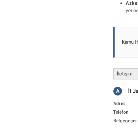
Asker
yerin
Kamu Hi
İletişim
İl 
A
Adres
Telefon
Belgegeçer