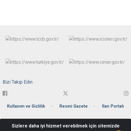
Bizi Takip Edin
Kullanım ve Gizlilik
Resmi Gazete
İlan Portalı
Fabrikalar Mahallesi Ulubatlı Hasan Caddesi No:41 Posta
Sizlere daha iyi hizmet verebilmek için sitemizde
Kodu:71100 Merkez / KIRIKKALE