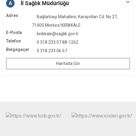
İl Sağlık Müdürlüğü
A
Adres
Bağlarbaşı Mahallesi, Karayolları Cd. No:27,
71400 Merkez/KIRIKKALE
E-Posta
kirikkale@saglik.gov.tr
Telefon
0 318 233 07 88-1262
Belgegeçer
0 318 233 06 67
Haritada Gör