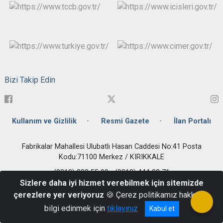
Bizi Takip Edin
Kullanım ve Gizlilik
Resmi Gazete
İlan Portalı
Fabrikalar Mahallesi Ulubatlı Hasan Caddesi No:41 Posta
Kodu:71100 Merkez / KIRIKKALE
(0318) 333 55 00 - (0318) 444 02 71
Sizlere daha iyi hizmet verebilmek için sitemizde
çerezlere yer veriyoruz
🍪 Çerez politikamız hakkında
bilgi edinmek için
tıklayınız
Kabul et